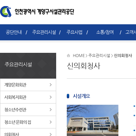
공단안내
주요관리시설
주요사업
소통/참여
고객서
HOME
주요관리시설
신의회청사
>
>
주요관리시설
신의회청사
계양문화회관
시설개요
사회복지회관
청소년수련관
청소년 문화의 집
의회청사