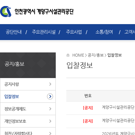
공단안내
주요관리시설
주요사업
소통/참여
고객서
HOME
공지/홍보
입찰정보
>
>
공지/홍보
입찰정보
공지사항
번호
입찰정보
계양구시설관리공단 
[공지]
정보공개제도
계양구시설관리공단 
개인정보보호
[공지]
칭찬 / 자랑합시다
2026년도 계양구시