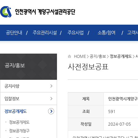
공단안내
주요관리시설
주요사업
소통/참여
고객서
HOME
공지/홍보
정보공개제도
>
>
>
공지/홍보
사전정보공표
공지사항
입찰정보
제목
인천광역시계양구
정보공개제도
조회
591
정보공개제도
작성일
2024-07-05
정보공개청구