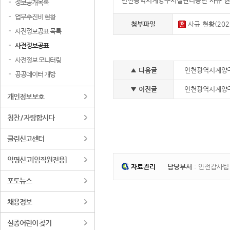
인천광역시계양구시설관리공단 사규 
정보공개목록
업무추진비 현황
첨부파일
사규 현황(2023
사전정보공표 목록
사전정보공표
사전정보 모니터링
▲ 다음글
인천광역시계양구
공공데이터 개방
▼ 이전글
인천광역시계양구
개인정보보호
칭찬 / 자랑합시다
클린신고센터
익명신고[임직원전용]
자료관리
담당부서
: 안전감사
포토뉴스
채용정보
실종어린이 찾기