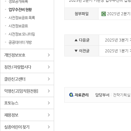
2025년 2분기 기관장 업무추진비 집
정보공개목록
업무추진비 현황
첨부파일
2025년 2분기
사전정보공표 목록
사전정보공표
사전정보 모니터링
▲ 다음글
2025년 3분기
공공데이터 개방
▼ 이전글
2025년 1분기
개인정보보호
칭찬 / 자랑합시다
클린신고센터
익명신고[임직원전용]
자료관리
담당부서
: 전략기획
포토뉴스
채용정보
실종어린이 찾기