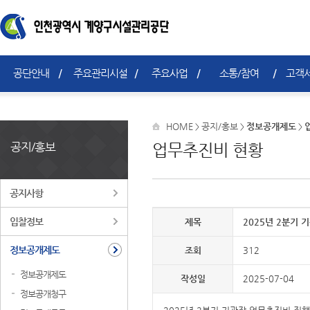
공단안내
주요관리시설
주요사업
소통/참여
고객서
HOME
공지/홍보
정보공개제도
>
>
>
공지/홍보
업무추진비 현황
공지사항
입찰정보
제목
2025년 2분기 
정보공개제도
조회
312
정보공개제도
작성일
2025-07-04
정보공개청구