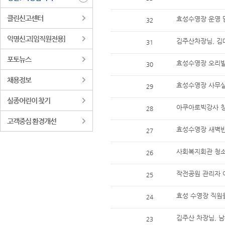
클린신고센터
효성수영장 운영 
32
익명신고[임직원전용]
김주산차장님, 김
31
포토뉴스
효성수영장 오리발
30
채용정보
효성수영장 사무실
29
실종어린이 찾기
아쿠아로빅강사 
28
고객중심 환경개선
효성수영장 새벽반
27
사회복지회관 청소
26
작전공원 관리자 
25
효성 수영장 직원
24
김주산 차장님, 
23