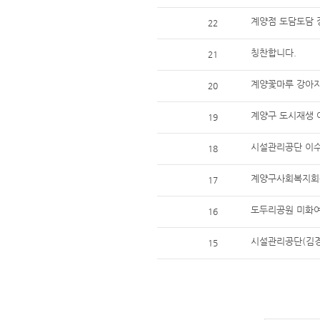
계양점 도담도담 
22
칭찬합니다.
21
계양꽃마루 강아
20
계양구 도시재생 
19
시설관리공단 이수
18
계양구사회복지회
17
도두리공원 미화여
16
시설관리공단(김경
15