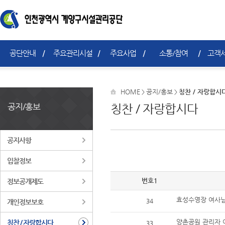
공단안내
주요관리시설
주요사업
소통/참여
고객서
HOME
공지/홍보
칭찬 / 자랑합시
>
>
공지/홍보
칭찬 / 자랑합시다
공지사항
입찰정보
번호1
정보공개제도
효성수영장 여사
34
개인정보보호
양촌공원 관리자 
칭찬 / 자랑합시다
33