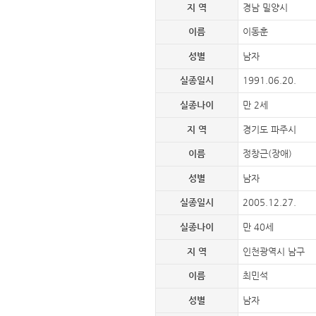
지 역
경남 밀양시
이름
이동훈
성별
남자
실종일시
1991.06.20.
실종나이
만 2세
지 역
경기도 파주시
이름
정창근(장애)
성별
남자
실종일시
2005.12.27.
실종나이
만 40세
지 역
인천광역시 남구
이름
최민석
성별
남자