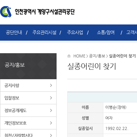
공단안내
주요관리시설
주요사업
소통/참여
고객서
HOME
공지/홍보
실종어린이 찾기
>
>
공지/홍보
실종어린이 찾기
공지사항
입찰정보
이름
이병순(장애)
정보공개제도
성별
여자
개인정보보호
실종일시
1992.02.22.
칭찬 / 자랑합시다