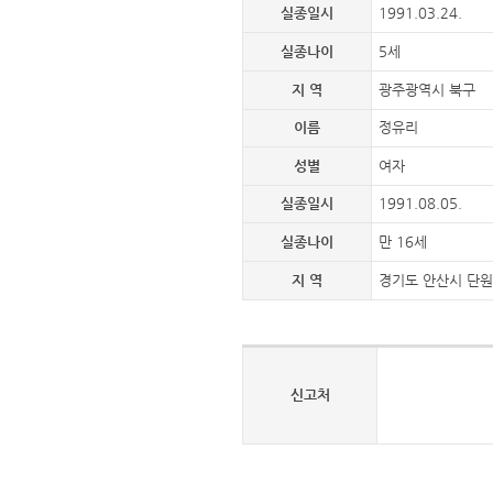
실종일시
1991.03.24.
실종나이
5세
지 역
광주광역시 북구
이름
정유리
성별
여자
실종일시
1991.08.05.
실종나이
만 16세
지 역
경기도 안산시 단
신고처