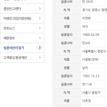
실종나이
만 36세
클린신고센터
지 역
경기도 광명시 광
이름
이연희
익명신고[임직원전용]
성별
여자
포토뉴스
실종일시
1988.04.09.
채용정보
실종나이
만4세
실종어린이 찾기
지 역
서울특별시 중랑구
고객중심 환경개선
이름
이종환(장애)
성별
남자
실종일시
1983.10.23.
실종나이
만11세
지 역
서울시 중랑구
이름
이효정