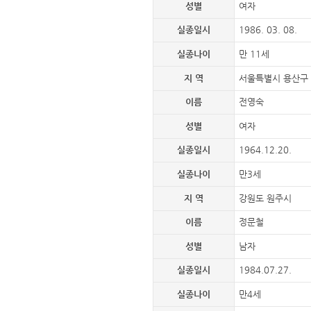
성별
여자
실종일시
1986. 03. 08.
실종나이
만 11세
지 역
서울특별시 용산구
이름
전영숙
성별
여자
실종일시
1964.12.20.
실종나이
만3세
지 역
강원도 원주시
이름
정문철
성별
남자
실종일시
1984.07.27.
실종나이
만4세