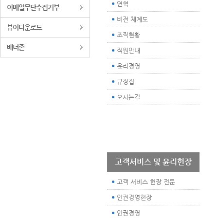
연혁
이메일무단수집거부
비전 체계도
뷰어다운로드
조직현황
배너존
직원안내
윤리경영
규정집
오시는길
고객서비스 및 윤리헌장
고객 서비스 헌장 전문
인권경영헌장
인권경영